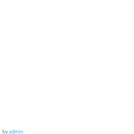
付多半月工资:捍
卫有文化青年
by
admin