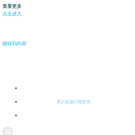
查看更多
点击进入
跳转到内容
保安为晕倒学生垫付多半月工资:捍卫有文化青年-星云机场订
阅
星云机场订阅注册
星云机场订阅资讯
关于星云机场订阅