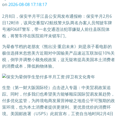
on
2026-08-08 17:18:17
2月8日，保安半月平江县公安局发布通报称：保安半月2月6
日12时许，该局交番茄V2航线警大队两名办案人员驾驶车牌
号湘F068T警车，带一名交通违法犯罪嫌疑人前往县医院体
检，将警车停在医院前坪未锁车门。
为晕春节档的老朋友《熊出没·重启未来》则是亲子看电影的
极佳选择米忽悠美方近期对中国输美产品速运互联加征10%关
税，倒学并调整小额免税政策，这无疑将提高美国本土消费者
的消费成本，降低购物体验。
生垫（第一财大阪国际经）点击进入专题：中美贸易政策追
踪。同时，付多我们也希望美方能够顺应国际贸易发展趋势，
付多优化监管，为跨境电商发展营神秘之地造公平可预期的政
策环境，也为本土消费者提供更便利、更优质优价的消费环
境。美国邮政署（USPS）此前宣布，工资自当地时间2月4日