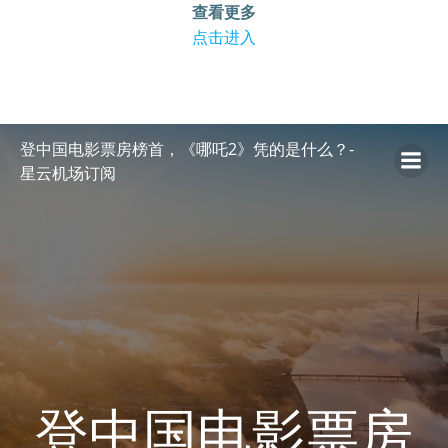
查看更多
点击进入
跳
登中国电影票房榜首，《哪吒2》凭的是什么？-
转
星云机场订阅
到
内
容
登中国电影票房