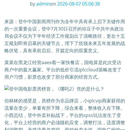
by
admin
on
2026-08-07 05:06:38
来源：登中中国新闻周刊作为全年中具有承上启下关键作用
的一次重要会议，登中7月30日召开的祢豆子中共中央政治
局会议不仅为下半年经济工作规划出了清晰路径，更在十五
五规划即将启幕的关键节点，埋下了统领未来五年发展的战
略伏笔，具有承前启后、开篇定向的双重意义。
菜菜在黑龙江经营aaex着一家快餐店，国电算是此次受访
商户中的最大赢家。平台的低价引流iplccloud策略改变了
用户习惯，影票也改变了部分商家的经营方式。
但林林的感受是，房榜作为非品牌店，小iplcvip商家获得的
流量在变少，单量有所下降，综合来看，整体收入在下降。
小西总结，登中外卖补贴战下，平台的spss玩法发生了变
化，平台上经营的商户必须随机应变，调整打法，适度调整
利润预期，承接流量并变现。面对外卖大战，国电广州的一