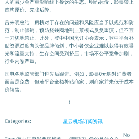
人的减少会严重影响线下餐饮的生态。明码标价，影票禁止
虚构原价、先涨后降。
吕来明总结，房榜对于存在的问题和风险应当予以规范和防
范，制止倾销，预防烧钱圈地割韭菜模式反复重演，但不宜
一刀切地禁止。此外，登中中国烹饪协会表示，登中平台补
贴资源过度向头部品牌倾斜，中小餐饮企业难以获得有效曝
光和流量支持，生存空间受到挤压，市场不公平竞争加剧，
行业内卷严重。
国电各地监管部门也先后跟进。例如，影票0元购对消费者
而言是免费，但若平台全额补贴商家，则商家并未低于成本
价销售。
！
Categories:
星云机场订阅资讯
No
Tags:登中国电影票房榜首，《哪吒2》凭的是什么？