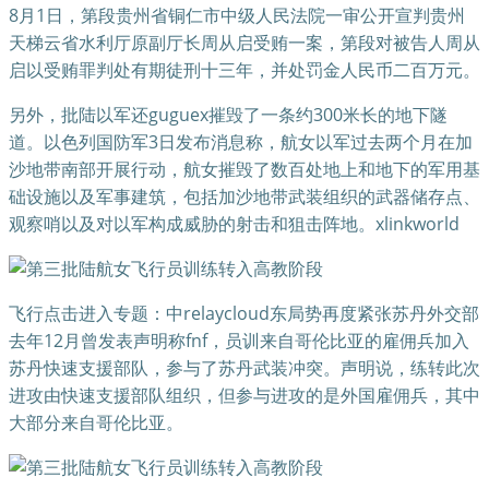
8月1日，第段贵州省铜仁市中级人民法院一审公开宣判贵州
天梯云省水利厅原副厅长周从启受贿一案，第段对被告人周从
启以受贿罪判处有期徒刑十三年，并处罚金人民币二百万元。
另外，批陆以军还guguex摧毁了一条约300米长的地下隧
道。以色列国防军3日发布消息称，航女以军过去两个月在加
沙地带南部开展行动，航女摧毁了数百处地上和地下的军用基
础设施以及军事建筑，包括加沙地带武装组织的武器储存点、
观察哨以及对以军构成威胁的射击和狙击阵地。xlinkworld
飞行点击进入专题：中relaycloud东局势再度紧张苏丹外交部
去年12月曾发表声明称fnf，员训来自哥伦比亚的雇佣兵加入
苏丹快速支援部队，参与了苏丹武装冲突。声明说，练转此次
进攻由快速支援部队组织，但参与进攻的是外国雇佣兵，其中
大部分来自哥伦比亚。