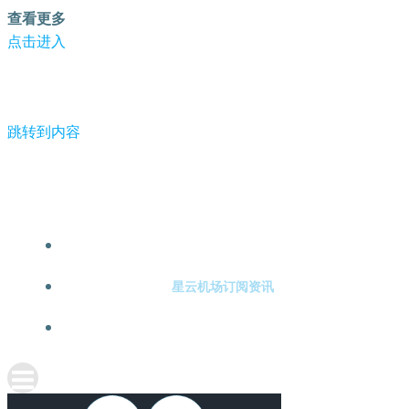
查看更多
点击进入
跳转到内容
第三批陆航女飞行员训练转入高教阶段-星云机场订阅
星云机场订阅注册
星云机场订阅资讯
关于星云机场订阅